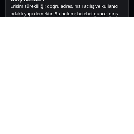
Erişim sürekliliği; doğru adres, hızlı açılış ve kullanıcı
odaklı yapı demektir. Bu bölüm; betebet güncel giriş
adresi için pratik bir rehber sunar, mobil ve
masaüstünde akıcı kullanım için temel ipuçlarını öne
çıkarır.
Hız & Performans
Performans Odaklı Açılış: Hızlı Yükleme,
Net Hiyerarşi
Hızlı indekslenebilir, sade ve düzenli bir sayfa;
kullanıcıların güncel adrese daha çabuk ulaşmasına
yardımcı olur. betebet güncel giriş adresi kapsamında;
görsel düzen, içerik hiyerarşisi ve düşük yük
maliyetiyle performans hissi güçlendirilir.