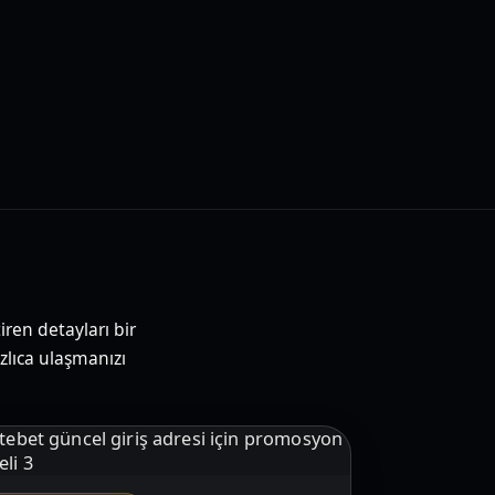
iren detayları bir
ızlıca ulaşmanızı