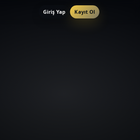
Giriş Yap
Kayıt Ol