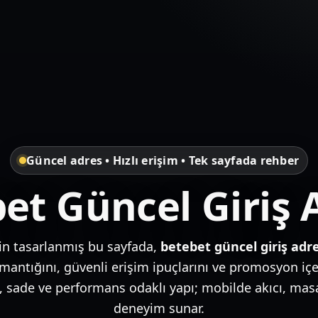
Güncel adres • Hızlı erişim • Tek sayfada rehber
et Güncel Giriş 
çin tasarlanmış bu sayfada,
betebet güncel giriş adre
mantığını, güvenli erişim ipuçlarını ve promosyon içer
 sade ve performans odaklı yapı; mobilde akıcı, mas
deneyim sunar.