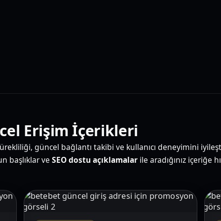
l Erişim İçerikleri
rekliliği, güncel bağlantı takibi ve kullanıcı deneyimini iyileşt
un başlıklar ve
SEO dostu açıklamalar
ile aradığınız içeriğe h