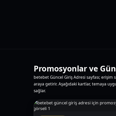
Promosyonlar ve Günce
betebet Güncel Giriş Adresi sayfası; erişim sü
araya getirir. Aşağıdaki kartlar, temaya uyg
sağlar.