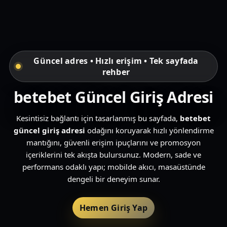
Güncel adres • Hızlı erişim • Tek sayfada
rehber
betebet Güncel Giriş Adresi
Kesintisiz bağlantı için tasarlanmış bu sayfada,
betebet
güncel giriş adresi
odağını koruyarak hızlı yönlendirme
mantığını, güvenli erişim ipuçlarını ve promosyon
içeriklerini tek akışta bulursunuz. Modern, sade ve
performans odaklı yapı; mobilde akıcı, masaüstünde
dengeli bir deneyim sunar.
Hemen Giriş Yap