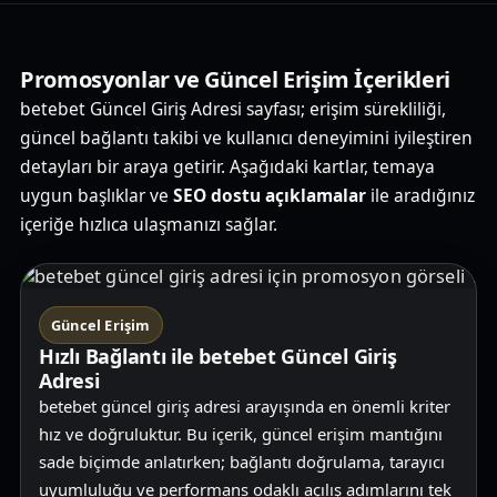
Promosyonlar ve Güncel Erişim İçerikleri
betebet Güncel Giriş Adresi sayfası; erişim sürekliliği,
güncel bağlantı takibi ve kullanıcı deneyimini iyileştiren
detayları bir araya getirir. Aşağıdaki kartlar, temaya
uygun başlıklar ve
SEO dostu açıklamalar
ile aradığınız
içeriğe hızlıca ulaşmanızı sağlar.
Güncel Erişim
Hızlı Bağlantı ile betebet Güncel Giriş
Adresi
betebet güncel giriş adresi arayışında en önemli kriter
hız ve doğruluktur. Bu içerik, güncel erişim mantığını
sade biçimde anlatırken; bağlantı doğrulama, tarayıcı
uyumluluğu ve performans odaklı açılış adımlarını tek