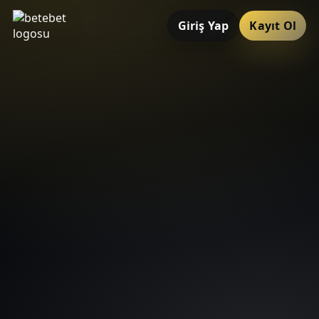
Giriş Yap
Kayıt Ol