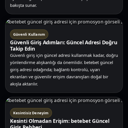
bakışta sunar.
Güvenli Kullanım
Güvenli Giriş Adımları: Güncel Adresi Doğru
Takip Edin
Güvenli giriş için güncel adresi kullanmak kadar, doğru
yönlendirme alışkanlığı da önemlidir. betebet güncel
giriş adresi odağında; bağlantı kontrolü, uyarı
ekranları ve güvenilir erişim davranışları doğal bir
akışla aktarılır.
Kesintisiz Deneyim
Kesinti Olmadan Erişim: betebet Güncel
Giriş Rehberi