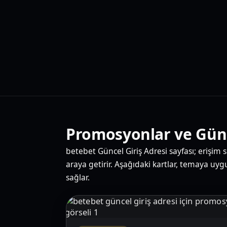
Promosyonlar ve Günce
betebet Güncel Giriş Adresi sayfası; erişim sü
araya getirir. Aşağıdaki kartlar, temaya uyg
sağlar.