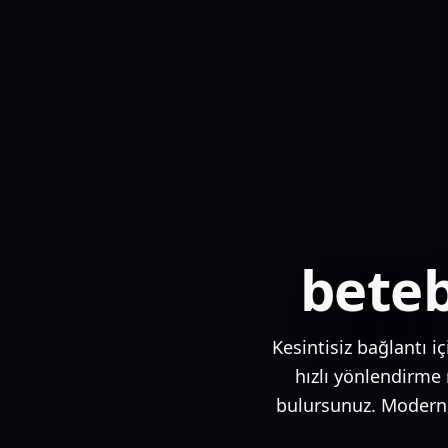
beteb
Kesintisiz bağlantı i
hızlı yönlendirme 
bulursunuz. Modern,