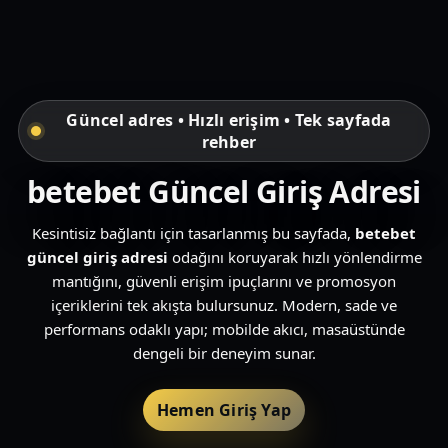
Güncel adres • Hızlı erişim • Tek sayfada
rehber
betebet Güncel Giriş Adresi
Kesintisiz bağlantı için tasarlanmış bu sayfada,
betebet
güncel giriş adresi
odağını koruyarak hızlı yönlendirme
mantığını, güvenli erişim ipuçlarını ve promosyon
içeriklerini tek akışta bulursunuz. Modern, sade ve
performans odaklı yapı; mobilde akıcı, masaüstünde
dengeli bir deneyim sunar.
Hemen Giriş Yap