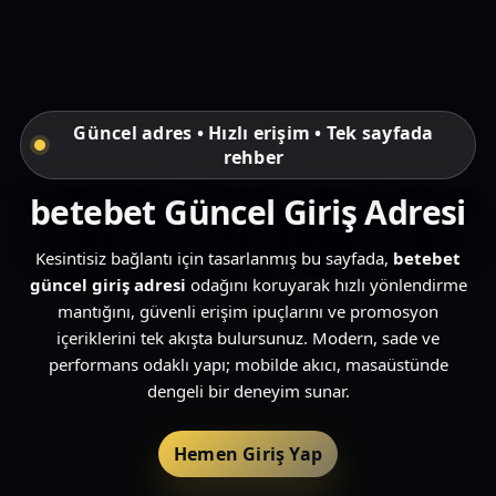
Güncel adres • Hızlı erişim • Tek sayfada
rehber
betebet Güncel Giriş Adresi
Kesintisiz bağlantı için tasarlanmış bu sayfada,
betebet
güncel giriş adresi
odağını koruyarak hızlı yönlendirme
mantığını, güvenli erişim ipuçlarını ve promosyon
içeriklerini tek akışta bulursunuz. Modern, sade ve
performans odaklı yapı; mobilde akıcı, masaüstünde
dengeli bir deneyim sunar.
Hemen Giriş Yap