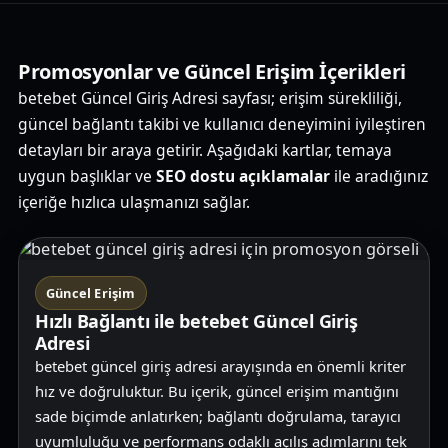
Promosyonlar ve Güncel Erişim İçerikleri
betebet Güncel Giriş Adresi sayfası; erişim sürekliliği,
güncel bağlantı takibi ve kullanıcı deneyimini iyileştiren
detayları bir araya getirir. Aşağıdaki kartlar, temaya
uygun başlıklar ve
SEO dostu açıklamalar
ile aradığınız
içeriğe hızlıca ulaşmanızı sağlar.
Güncel Erişim
Hızlı Bağlantı ile betebet Güncel Giriş
Adresi
betebet güncel giriş adresi arayışında en önemli kriter
hız ve doğruluktur. Bu içerik, güncel erişim mantığını
sade biçimde anlatırken; bağlantı doğrulama, tarayıcı
uyumluluğu ve performans odaklı açılış adımlarını tek