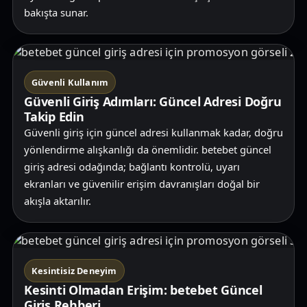
bakışta sunar.
Güvenli Kullanım
Güvenli Giriş Adımları: Güncel Adresi Doğru
Takip Edin
Güvenli giriş için güncel adresi kullanmak kadar, doğru
yönlendirme alışkanlığı da önemlidir. betebet güncel
giriş adresi odağında; bağlantı kontrolü, uyarı
ekranları ve güvenilir erişim davranışları doğal bir
akışla aktarılır.
Kesintisiz Deneyim
Kesinti Olmadan Erişim: betebet Güncel
Giriş Rehberi