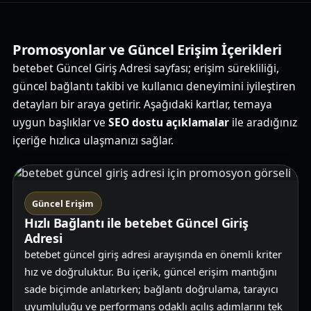
Promosyonlar ve Güncel Erişim İçerikleri
betebet Güncel Giriş Adresi sayfası; erişim sürekliliği,
güncel bağlantı takibi ve kullanıcı deneyimini iyileştiren
detayları bir araya getirir. Aşağıdaki kartlar, temaya
uygun başlıklar ve
SEO dostu açıklamalar
ile aradığınız
içeriğe hızlıca ulaşmanızı sağlar.
Güncel Erişim
Hızlı Bağlantı ile betebet Güncel Giriş
Adresi
betebet güncel giriş adresi arayışında en önemli kriter
hız ve doğruluktur. Bu içerik, güncel erişim mantığını
sade biçimde anlatırken; bağlantı doğrulama, tarayıcı
uyumluluğu ve performans odaklı açılış adımlarını tek