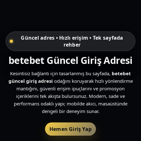
Güncel adres • Hızlı erişim • Tek sayfada
rehber
betebet Güncel Giriş Adresi
Kesintisiz bağlantı için tasarlanmış bu sayfada,
betebet
güncel giriş adresi
odağını koruyarak hızlı yönlendirme
mantığını, güvenli erişim ipuçlarını ve promosyon
içeriklerini tek akışta bulursunuz. Modern, sade ve
performans odaklı yapı; mobilde akıcı, masaüstünde
dengeli bir deneyim sunar.
Hemen Giriş Yap