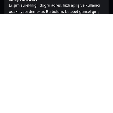
Erişim sürekliliği; doğru adres, hızlı açılış ve kullanıcı
odaklı yapı demektir. Bu bölüm; betebet güncel giriş
adresi için pratik bir rehber sunar, mobil ve
masaüstünde akıcı kullanım için temel ipuçlarını öne
çıkarır.
Hız & Performans
Performans Odaklı Açılış: Hızlı Yükleme,
Net Hiyerarşi
Hızlı indekslenebilir, sade ve düzenli bir sayfa;
kullanıcıların güncel adrese daha çabuk ulaşmasına
yardımcı olur. betebet güncel giriş adresi kapsamında;
görsel düzen, içerik hiyerarşisi ve düşük yük
maliyetiyle performans hissi güçlendirilir.