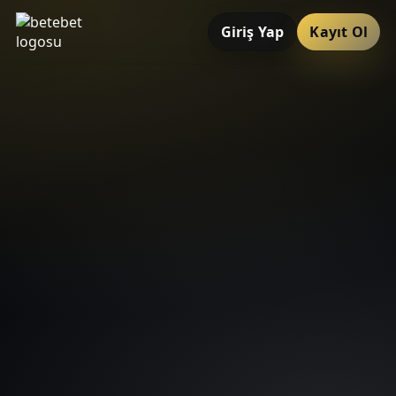
Giriş Yap
Kayıt Ol