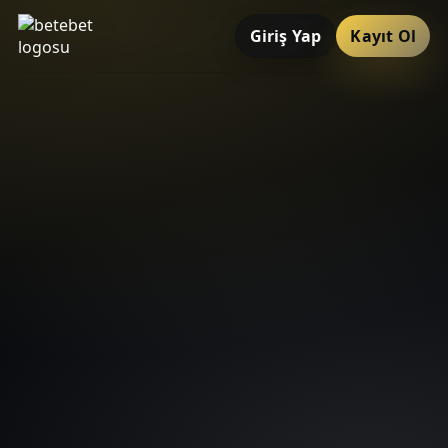
Giriş Yap
Kayıt Ol