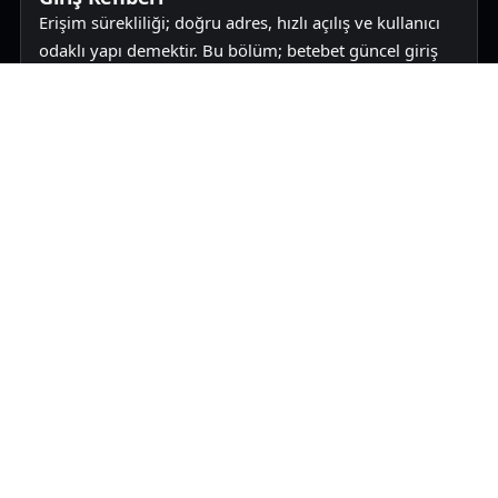
Erişim sürekliliği; doğru adres, hızlı açılış ve kullanıcı
odaklı yapı demektir. Bu bölüm; betebet güncel giriş
adresi için pratik bir rehber sunar, mobil ve
masaüstünde akıcı kullanım için temel ipuçlarını öne
çıkarır.
Hız & Performans
Performans Odaklı Açılış: Hızlı Yükleme,
Net Hiyerarşi
Hızlı indekslenebilir, sade ve düzenli bir sayfa;
kullanıcıların güncel adrese daha çabuk ulaşmasına
yardımcı olur. betebet güncel giriş adresi kapsamında;
görsel düzen, içerik hiyerarşisi ve düşük yük
maliyetiyle performans hissi güçlendirilir.