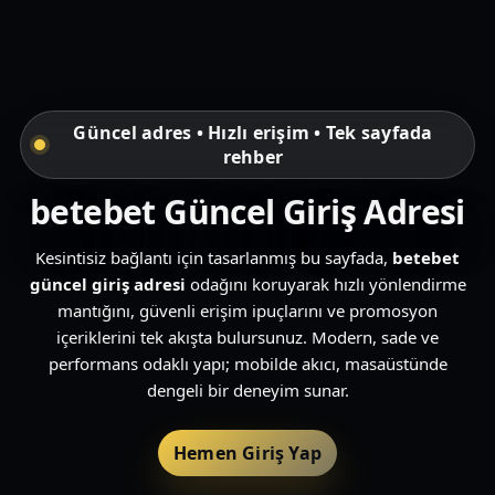
Güncel adres • Hızlı erişim • Tek sayfada
rehber
betebet Güncel Giriş Adresi
Kesintisiz bağlantı için tasarlanmış bu sayfada,
betebet
güncel giriş adresi
odağını koruyarak hızlı yönlendirme
mantığını, güvenli erişim ipuçlarını ve promosyon
içeriklerini tek akışta bulursunuz. Modern, sade ve
performans odaklı yapı; mobilde akıcı, masaüstünde
dengeli bir deneyim sunar.
Hemen Giriş Yap