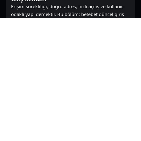
Erişim sürekliliği; doğru adres, hızlı açılış ve kullanıcı
odaklı yapı demektir. Bu bölüm; betebet güncel giriş
adresi için pratik bir rehber sunar, mobil ve
masaüstünde akıcı kullanım için temel ipuçlarını öne
çıkarır.
Hız & Performans
Performans Odaklı Açılış: Hızlı Yükleme,
Net Hiyerarşi
Hızlı indekslenebilir, sade ve düzenli bir sayfa;
kullanıcıların güncel adrese daha çabuk ulaşmasına
yardımcı olur. betebet güncel giriş adresi kapsamında;
görsel düzen, içerik hiyerarşisi ve düşük yük
maliyetiyle performans hissi güçlendirilir.