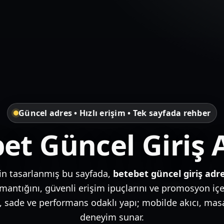
Güncel adres • Hızlı erişim • Tek sayfada rehber
et Güncel Giriş 
çin tasarlanmış bu sayfada,
betebet güncel giriş adre
mantığını, güvenli erişim ipuçlarını ve promosyon içer
 sade ve performans odaklı yapı; mobilde akıcı, mas
deneyim sunar.