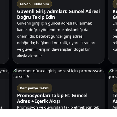
Güvenli Kullanım
Güvenli Giriş Adımları: Güncel Adresi
K
Doğru Takip Edin
G
Güvenli giriş için güncel adresi kullanmak
Er
kadar, doğru yönlendirme alışkanlığı da
ku
önemlidir. betebet güncel giriş adresi
be
odağında; bağlantı kontrolü, uyarı ekranları
re
ve güvenilir erişim davranışları doğal bir
ku
akışla aktarılır.
Kampanya Takibi
Promosyonları Takip Et: Güncel
T
Adres + İçerik Akışı
Ad
fa;
Promosyon ve duyuruları takip etmek için tek
Am
bir sayfa düzeni büyük avantaj sağlar. betebet
ul