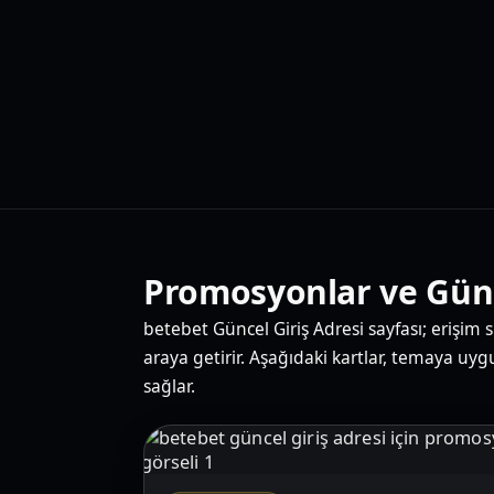
Promosyonlar ve Günce
betebet Güncel Giriş Adresi sayfası; erişim sü
araya getirir. Aşağıdaki kartlar, temaya uyg
sağlar.