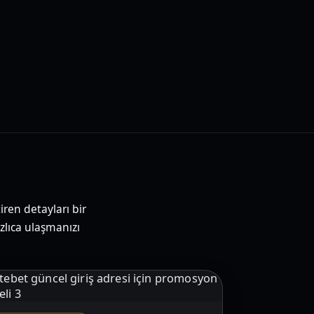
iren detayları bir
ızlıca ulaşmanızı