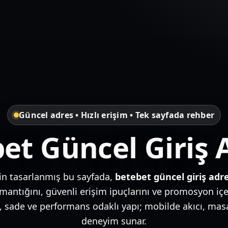
Güncel adres • Hızlı erişim • Tek sayfada rehber
et Güncel Giriş 
çin tasarlanmış bu sayfada,
betebet güncel giriş adre
mantığını, güvenli erişim ipuçlarını ve promosyon içer
 sade ve performans odaklı yapı; mobilde akıcı, mas
deneyim sunar.