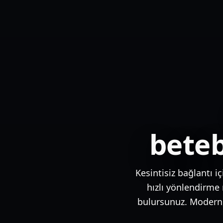
beteb
Kesintisiz bağlantı i
hızlı yönlendirme 
bulursunuz. Modern,