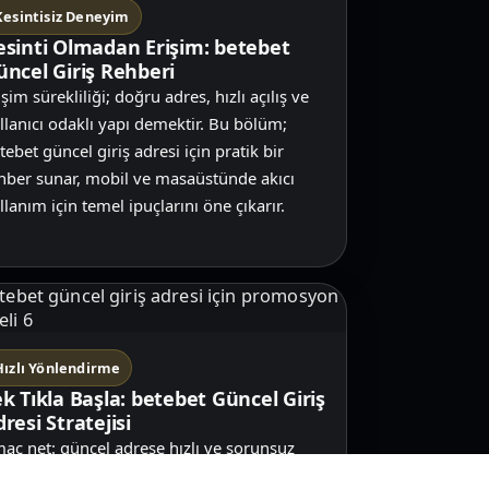
Kesintisiz Deneyim
esinti Olmadan Erişim: betebet
üncel Giriş Rehberi
işim sürekliliği; doğru adres, hızlı açılış ve
llanıcı odaklı yapı demektir. Bu bölüm;
tebet güncel giriş adresi için pratik bir
hber sunar, mobil ve masaüstünde akıcı
llanım için temel ipuçlarını öne çıkarır.
Hızlı Yönlendirme
ek Tıkla Başla: betebet Güncel Giriş
resi Stratejisi
aç net: güncel adrese hızlı ve sorunsuz
aşmak. Bu kart; betebet güncel giriş adresi