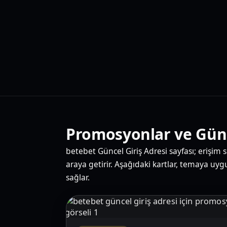
Promosyonlar ve Günce
betebet Güncel Giriş Adresi sayfası; erişim sü
araya getirir. Aşağıdaki kartlar, temaya uyg
sağlar.