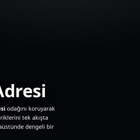
Adresi
si
odağını koruyarak
iklerini tek akışta
aüstünde dengeli bir