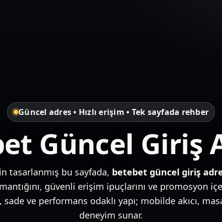
Güncel adres • Hızlı erişim • Tek sayfada rehber
et Güncel Giriş 
çin tasarlanmış bu sayfada,
betebet güncel giriş adre
mantığını, güvenli erişim ipuçlarını ve promosyon içer
 sade ve performans odaklı yapı; mobilde akıcı, mas
deneyim sunar.