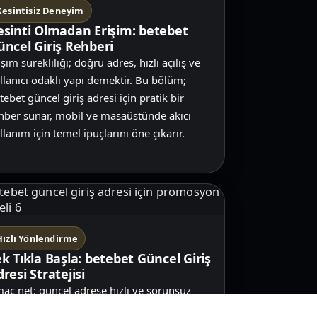
Kesintisiz Deneyim
esinti Olmadan Erişim: betebet
üncel Giriş Rehberi
işim sürekliliği; doğru adres, hızlı açılış ve
llanıcı odaklı yapı demektir. Bu bölüm;
tebet güncel giriş adresi için pratik bir
hber sunar, mobil ve masaüstünde akıcı
llanım için temel ipuçlarını öne çıkarır.
Hızlı Yönlendirme
ek Tıkla Başla: betebet Güncel Giriş
resi Stratejisi
aç net: güncel adrese hızlı ve sorunsuz
aşmak. Bu kart; betebet güncel giriş adresi