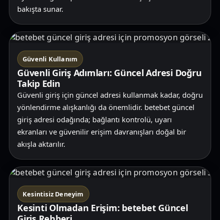
bakışta sunar.
Güvenli Kullanım
Güvenli Giriş Adımları: Güncel Adresi Doğru
Takip Edin
Güvenli giriş için güncel adresi kullanmak kadar, doğru
yönlendirme alışkanlığı da önemlidir. betebet güncel
giriş adresi odağında; bağlantı kontrolü, uyarı
ekranları ve güvenilir erişim davranışları doğal bir
akışla aktarılır.
Kesintisiz Deneyim
Kesinti Olmadan Erişim: betebet Güncel
Giriş Rehberi