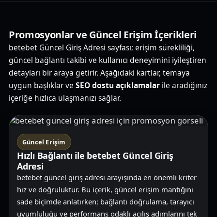
Promosyonlar ve Güncel Erişim İçerikleri
betebet Güncel Giriş Adresi sayfası; erişim sürekliliği,
güncel bağlantı takibi ve kullanıcı deneyimini iyileştiren
detayları bir araya getirir. Aşağıdaki kartlar, temaya
uygun başlıklar ve
SEO dostu açıklamalar
ile aradığınız
içeriğe hızlıca ulaşmanızı sağlar.
Güncel Erişim
Hızlı Bağlantı ile betebet Güncel Giriş
Adresi
betebet güncel giriş adresi arayışında en önemli kriter
hız ve doğruluktur. Bu içerik, güncel erişim mantığını
sade biçimde anlatırken; bağlantı doğrulama, tarayıcı
uyumluluğu ve performans odaklı açılış adımlarını tek