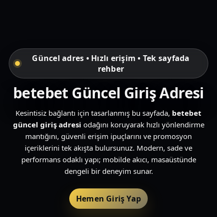
Güncel adres • Hızlı erişim • Tek sayfada
rehber
betebet Güncel Giriş Adresi
Kesintisiz bağlantı için tasarlanmış bu sayfada,
betebet
güncel giriş adresi
odağını koruyarak hızlı yönlendirme
mantığını, güvenli erişim ipuçlarını ve promosyon
içeriklerini tek akışta bulursunuz. Modern, sade ve
performans odaklı yapı; mobilde akıcı, masaüstünde
dengeli bir deneyim sunar.
Hemen Giriş Yap