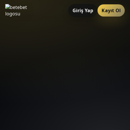
Giriş Yap
Kayıt Ol