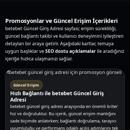
Promosyonlar ve Güncel Erişim İçerikleri
betebet Güncel Giriş Adresi sayfası; erişim sürekliliği,
güncel bağlantı takibi ve kullanıcı deneyimini iyileştiren
detayları bir araya getirir. Aşağıdaki kartlar, temaya
uygun başlıklar ve
SEO dostu açıklamalar
ile aradığınız
içeriğe hızlıca ulaşmanızı sağlar.
Güncel Erişim
Hızlı Bağlantı ile betebet Güncel Giriş
Adresi
betebet güncel giriş adresi arayışında en önemli kriter
hız ve doğruluktur. Bu içerik, güncel erişim mantığını
sade biçimde anlatırken; bağlantı doğrulama, tarayıcı
uyumluluğu ve performans odaklı açılış adımlarını tek