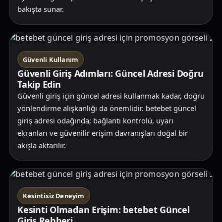
bakışta sunar.
Güvenli Kullanım
Güvenli Giriş Adımları: Güncel Adresi Doğru
Takip Edin
Güvenli giriş için güncel adresi kullanmak kadar, doğru
yönlendirme alışkanlığı da önemlidir. betebet güncel
giriş adresi odağında; bağlantı kontrolü, uyarı
ekranları ve güvenilir erişim davranışları doğal bir
akışla aktarılır.
Kesintisiz Deneyim
Kesinti Olmadan Erişim: betebet Güncel
Giriş Rehberi