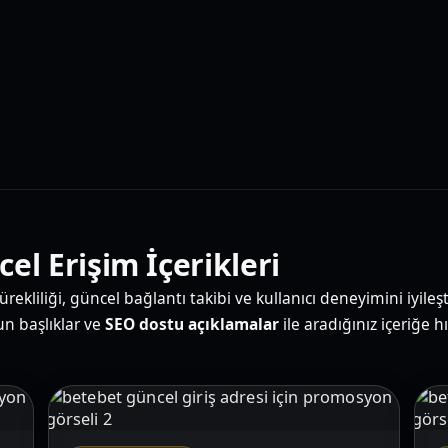
l Erişim İçerikleri
rekliliği, güncel bağlantı takibi ve kullanıcı deneyimini iyileşt
un başlıklar ve
SEO dostu açıklamalar
ile aradığınız içeriğe h