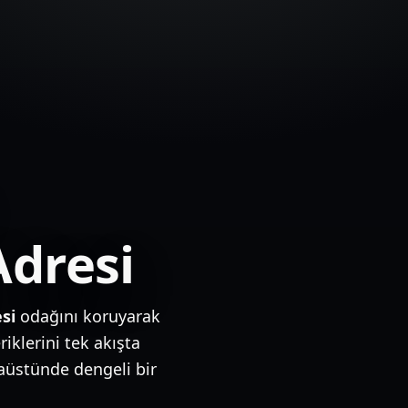
Adresi
si
odağını koruyarak
iklerini tek akışta
aüstünde dengeli bir