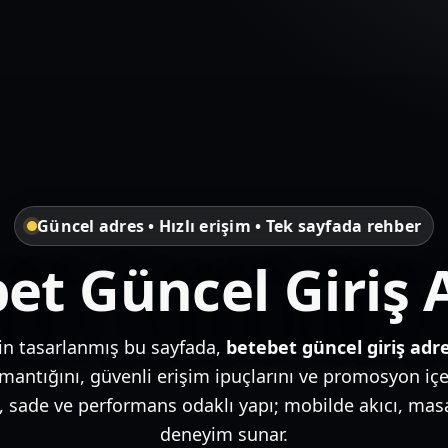
Güncel adres • Hızlı erişim • Tek sayfada rehber
et Güncel Giriş 
çin tasarlanmış bu sayfada,
betebet güncel giriş adre
mantığını, güvenli erişim ipuçlarını ve promosyon içer
 sade ve performans odaklı yapı; mobilde akıcı, mas
deneyim sunar.