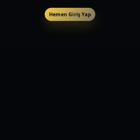
Hemen Giriş Yap