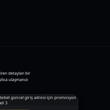
iren detayları bir
ızlıca ulaşmanızı