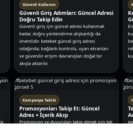
Güvenli Kullanım
Güvenli Giriş Adımları: Güncel Adresi
K
Doğru Takip Edin
G
Güvenli giriş için güncel adresi kullanmak
Er
kadar, doğru yönlendirme alışkanlığı da
ku
önemlidir. betebet güncel giriş adresi
be
odağında; bağlantı kontrolü, uyarı ekranları
re
ve güvenilir erişim davranışları doğal bir
ku
akışla aktarılır.
Kampanya Takibi
Promosyonları Takip Et: Güncel
T
Adres + İçerik Akışı
Ad
fa;
Promosyon ve duyuruları takip etmek için tek
Am
bir sayfa düzeni büyük avantaj sağlar. betebet
ul