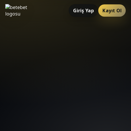
Giriş Yap
Kayıt Ol