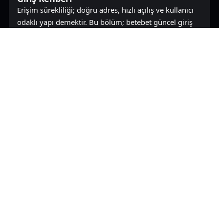
Erişim sürekliliği; doğru adres, hızlı açılış ve kullanıcı
odaklı yapı demektir. Bu bölüm; betebet güncel giriş
adresi için pratik bir rehber sunar, mobil ve
masaüstünde akıcı kullanım için temel ipuçlarını öne
çıkarır.
Hız & Performans
Performans Odaklı Açılış: Hızlı Yükleme,
Net Hiyerarşi
Hızlı indekslenebilir, sade ve düzenli bir sayfa;
kullanıcıların güncel adrese daha çabuk ulaşmasına
yardımcı olur. betebet güncel giriş adresi kapsamında;
görsel düzen, içerik hiyerarşisi ve düşük yük
maliyetiyle performans hissi güçlendirilir.