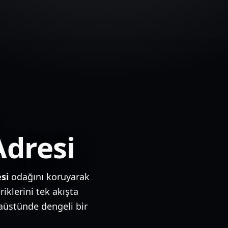
Adresi
si
odağını koruyarak
iklerini tek akışta
aüstünde dengeli bir