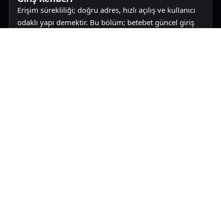
Erişim sürekliliği; doğru adres, hızlı açılış ve kullanıcı
odaklı yapı demektir. Bu bölüm; betebet güncel giriş
adresi için pratik bir rehber sunar, mobil ve
masaüstünde akıcı kullanım için temel ipuçlarını öne
çıkarır.
Hız & Performans
Performans Odaklı Açılış: Hızlı Yükleme,
Net Hiyerarşi
Hızlı indekslenebilir, sade ve düzenli bir sayfa;
kullanıcıların güncel adrese daha çabuk ulaşmasına
yardımcı olur. betebet güncel giriş adresi kapsamında;
görsel düzen, içerik hiyerarşisi ve düşük yük
maliyetiyle performans hissi güçlendirilir.