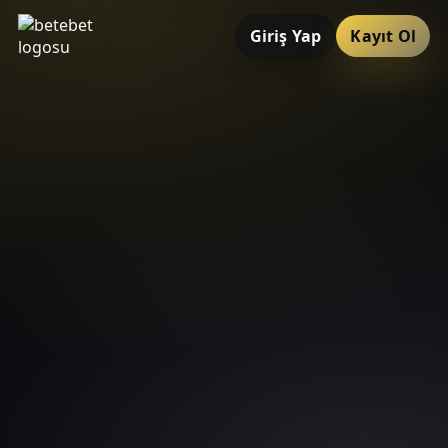
Giriş Yap
Kayıt Ol