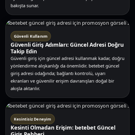
bakışta sunar.
Güvenli Kullanım
Güvenli Giriş Adımları: Güncel Adresi Doğru
Takip Edin
Güvenli giriş için güncel adresi kullanmak kadar, doğru
yönlendirme alışkanlığı da önemlidir. betebet güncel
giriş adresi odağında; bağlantı kontrolü, uyarı
ekranları ve güvenilir erişim davranışları doğal bir
akışla aktarılır.
Kesintisiz Deneyim
Kesinti Olmadan Erişim: betebet Güncel
Giriş Rehberi