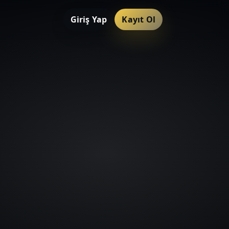
Giriş Yap
Kayıt Ol