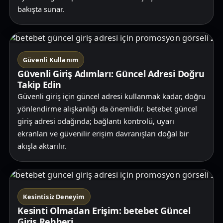
bakışta sunar.
Güvenli Kullanım
Güvenli Giriş Adımları: Güncel Adresi Doğru
Takip Edin
Güvenli giriş için güncel adresi kullanmak kadar, doğru
yönlendirme alışkanlığı da önemlidir. betebet güncel
giriş adresi odağında; bağlantı kontrolü, uyarı
ekranları ve güvenilir erişim davranışları doğal bir
akışla aktarılır.
Kesintisiz Deneyim
Kesinti Olmadan Erişim: betebet Güncel
Giriş Rehberi