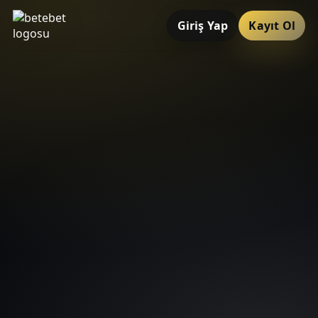
Giriş Yap
Kayıt Ol