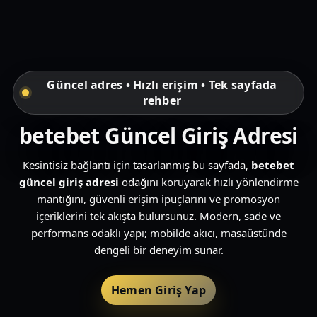
Güncel adres • Hızlı erişim • Tek sayfada
rehber
betebet Güncel Giriş Adresi
Kesintisiz bağlantı için tasarlanmış bu sayfada,
betebet
güncel giriş adresi
odağını koruyarak hızlı yönlendirme
mantığını, güvenli erişim ipuçlarını ve promosyon
içeriklerini tek akışta bulursunuz. Modern, sade ve
performans odaklı yapı; mobilde akıcı, masaüstünde
dengeli bir deneyim sunar.
Hemen Giriş Yap