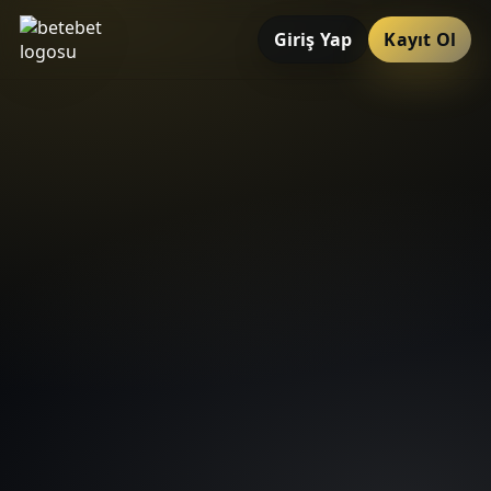
Giriş Yap
Kayıt Ol