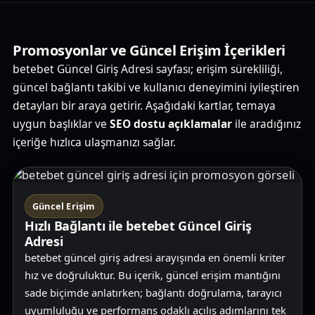
Promosyonlar ve Güncel Erişim İçerikleri
betebet Güncel Giriş Adresi sayfası; erişim sürekliliği,
güncel bağlantı takibi ve kullanıcı deneyimini iyileştiren
detayları bir araya getirir. Aşağıdaki kartlar, temaya
uygun başlıklar ve
SEO dostu açıklamalar
ile aradığınız
içeriğe hızlıca ulaşmanızı sağlar.
Güncel Erişim
Hızlı Bağlantı ile betebet Güncel Giriş
Adresi
betebet güncel giriş adresi arayışında en önemli kriter
hız ve doğruluktur. Bu içerik, güncel erişim mantığını
sade biçimde anlatırken; bağlantı doğrulama, tarayıcı
uyumluluğu ve performans odaklı açılış adımlarını tek