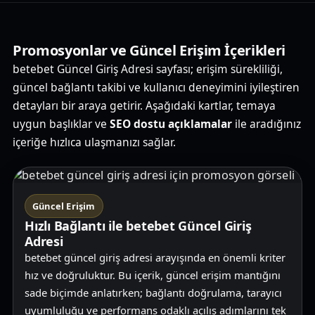
Promosyonlar ve Güncel Erişim İçerikleri
betebet Güncel Giriş Adresi sayfası; erişim sürekliliği,
güncel bağlantı takibi ve kullanıcı deneyimini iyileştiren
detayları bir araya getirir. Aşağıdaki kartlar, temaya
uygun başlıklar ve
SEO dostu açıklamalar
ile aradığınız
içeriğe hızlıca ulaşmanızı sağlar.
Güncel Erişim
Hızlı Bağlantı ile betebet Güncel Giriş
Adresi
betebet güncel giriş adresi arayışında en önemli kriter
hız ve doğruluktur. Bu içerik, güncel erişim mantığını
sade biçimde anlatırken; bağlantı doğrulama, tarayıcı
uyumluluğu ve performans odaklı açılış adımlarını tek