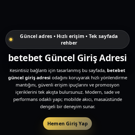
Güncel adres • Hızlı erişim • Tek sayfada
rehber
betebet Güncel Giriş Adresi
Kesintisiz bağlantı için tasarlanmış bu sayfada,
betebet
güncel giriş adresi
odağını koruyarak hızlı yönlendirme
mantığını, güvenli erişim ipuçlarını ve promosyon
içeriklerini tek akışta bulursunuz. Modern, sade ve
performans odaklı yapı; mobilde akıcı, masaüstünde
dengeli bir deneyim sunar.
Hemen Giriş Yap