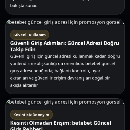
bakışta sunar.
Güvenli Kullanım
Güvenli Giriş Adımları: Güncel Adresi Doğru
Takip Edin
Güvenli giriş için güncel adresi kullanmak kadar, doğru
yönlendirme alışkanlığı da önemlidir. betebet güncel
giriş adresi odağında; bağlantı kontrolü, uyarı
ekranları ve güvenilir erişim davranışları doğal bir
akışla aktarılır.
Kesintisiz Deneyim
Kesinti Olmadan Erişim: betebet Güncel
Giriş Rehberi