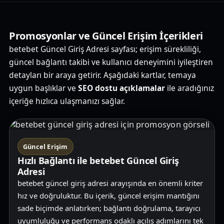
Promosyonlar ve Güncel Erişim İçerikleri
betebet Güncel Giriş Adresi sayfası; erişim sürekliliği,
güncel bağlantı takibi ve kullanıcı deneyimini iyileştiren
detayları bir araya getirir. Aşağıdaki kartlar, temaya
uygun başlıklar ve
SEO dostu açıklamalar
ile aradığınız
içeriğe hızlıca ulaşmanızı sağlar.
Güncel Erişim
Hızlı Bağlantı ile betebet Güncel Giriş
Adresi
betebet güncel giriş adresi arayışında en önemli kriter
hız ve doğruluktur. Bu içerik, güncel erişim mantığını
sade biçimde anlatırken; bağlantı doğrulama, tarayıcı
uyumluluğu ve performans odaklı açılış adımlarını tek