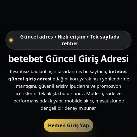
Güncel adres • Hızlı erişim • Tek sayfada
rehber
betebet Güncel Giriş Adresi
Kesintisiz bağlantı için tasarlanmış bu sayfada,
betebet
güncel giriş adresi
odağını koruyarak hızlı yönlendirme
mantığını, güvenli erişim ipuçlarını ve promosyon
içeriklerini tek akışta bulursunuz. Modern, sade ve
performans odaklı yapı; mobilde akıcı, masaüstünde
dengeli bir deneyim sunar.
Hemen Giriş Yap