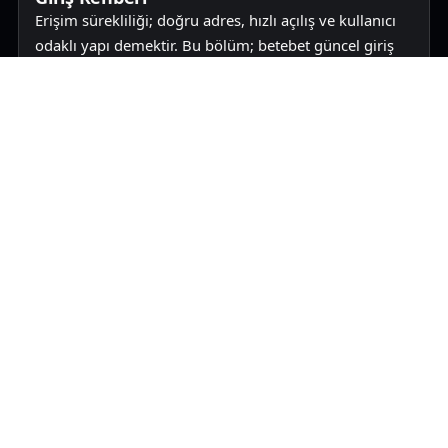
Erişim sürekliliği; doğru adres, hızlı açılış ve kullanıcı
odaklı yapı demektir. Bu bölüm; betebet güncel giriş
adresi için pratik bir rehber sunar, mobil ve
masaüstünde akıcı kullanım için temel ipuçlarını öne
çıkarır.
Hız & Performans
Performans Odaklı Açılış: Hızlı Yükleme,
Net Hiyerarşi
Hızlı indekslenebilir, sade ve düzenli bir sayfa;
kullanıcıların güncel adrese daha çabuk ulaşmasına
yardımcı olur. betebet güncel giriş adresi kapsamında;
görsel düzen, içerik hiyerarşisi ve düşük yük
maliyetiyle performans hissi güçlendirilir.