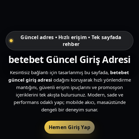
Güncel adres • Hızlı erişim • Tek sayfada
rehber
betebet Güncel Giriş Adresi
Kesintisiz bağlantı için tasarlanmış bu sayfada,
betebet
güncel giriş adresi
odağını koruyarak hızlı yönlendirme
mantığını, güvenli erişim ipuçlarını ve promosyon
içeriklerini tek akışta bulursunuz. Modern, sade ve
performans odaklı yapı; mobilde akıcı, masaüstünde
dengeli bir deneyim sunar.
Hemen Giriş Yap