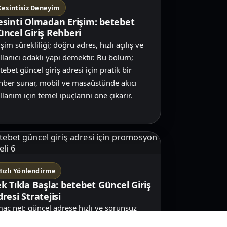
Kesintisiz Deneyim
esinti Olmadan Erişim: betebet
üncel Giriş Rehberi
işim sürekliliği; doğru adres, hızlı açılış ve
llanıcı odaklı yapı demektir. Bu bölüm;
tebet güncel giriş adresi için pratik bir
hber sunar, mobil ve masaüstünde akıcı
llanım için temel ipuçlarını öne çıkarır.
Hızlı Yönlendirme
ek Tıkla Başla: betebet Güncel Giriş
resi Stratejisi
aç net: güncel adrese hızlı ve sorunsuz
aşmak. Bu kart; betebet güncel giriş adresi