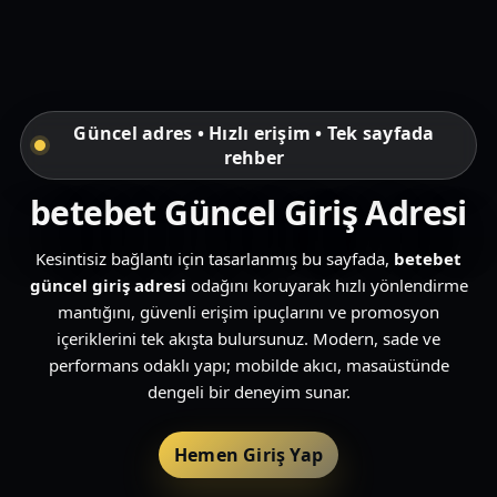
Güncel adres • Hızlı erişim • Tek sayfada
rehber
betebet Güncel Giriş Adresi
Kesintisiz bağlantı için tasarlanmış bu sayfada,
betebet
güncel giriş adresi
odağını koruyarak hızlı yönlendirme
mantığını, güvenli erişim ipuçlarını ve promosyon
içeriklerini tek akışta bulursunuz. Modern, sade ve
performans odaklı yapı; mobilde akıcı, masaüstünde
dengeli bir deneyim sunar.
Hemen Giriş Yap