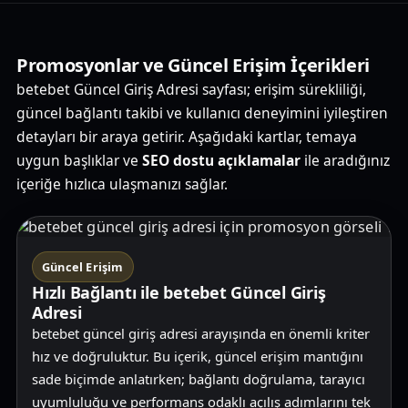
Promosyonlar ve Güncel Erişim İçerikleri
betebet Güncel Giriş Adresi sayfası; erişim sürekliliği,
güncel bağlantı takibi ve kullanıcı deneyimini iyileştiren
detayları bir araya getirir. Aşağıdaki kartlar, temaya
uygun başlıklar ve
SEO dostu açıklamalar
ile aradığınız
içeriğe hızlıca ulaşmanızı sağlar.
Güncel Erişim
Hızlı Bağlantı ile betebet Güncel Giriş
Adresi
betebet güncel giriş adresi arayışında en önemli kriter
hız ve doğruluktur. Bu içerik, güncel erişim mantığını
sade biçimde anlatırken; bağlantı doğrulama, tarayıcı
uyumluluğu ve performans odaklı açılış adımlarını tek