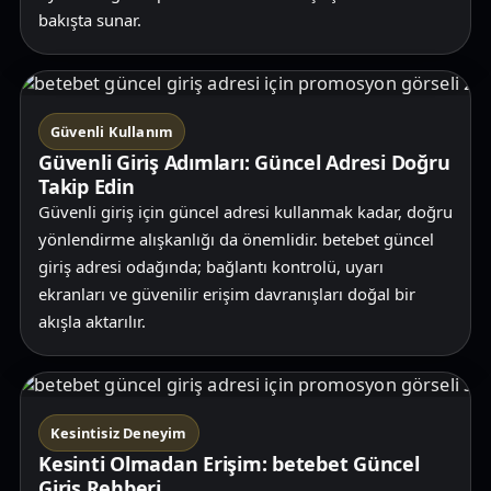
bakışta sunar.
Güvenli Kullanım
Güvenli Giriş Adımları: Güncel Adresi Doğru
Takip Edin
Güvenli giriş için güncel adresi kullanmak kadar, doğru
yönlendirme alışkanlığı da önemlidir. betebet güncel
giriş adresi odağında; bağlantı kontrolü, uyarı
ekranları ve güvenilir erişim davranışları doğal bir
akışla aktarılır.
Kesintisiz Deneyim
Kesinti Olmadan Erişim: betebet Güncel
Giriş Rehberi