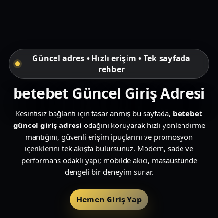
Güncel adres • Hızlı erişim • Tek sayfada
rehber
betebet Güncel Giriş Adresi
Kesintisiz bağlantı için tasarlanmış bu sayfada,
betebet
güncel giriş adresi
odağını koruyarak hızlı yönlendirme
mantığını, güvenli erişim ipuçlarını ve promosyon
içeriklerini tek akışta bulursunuz. Modern, sade ve
performans odaklı yapı; mobilde akıcı, masaüstünde
dengeli bir deneyim sunar.
Hemen Giriş Yap