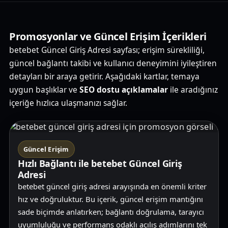
Promosyonlar ve Güncel Erişim İçerikleri
betebet Güncel Giriş Adresi sayfası; erişim sürekliliği,
güncel bağlantı takibi ve kullanıcı deneyimini iyileştiren
detayları bir araya getirir. Aşağıdaki kartlar, temaya
uygun başlıklar ve
SEO dostu açıklamalar
ile aradığınız
içeriğe hızlıca ulaşmanızı sağlar.
Güncel Erişim
Hızlı Bağlantı ile betebet Güncel Giriş
Adresi
betebet güncel giriş adresi arayışında en önemli kriter
hız ve doğruluktur. Bu içerik, güncel erişim mantığını
sade biçimde anlatırken; bağlantı doğrulama, tarayıcı
uyumluluğu ve performans odaklı açılış adımlarını tek