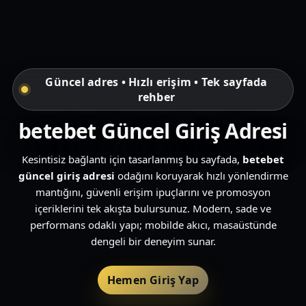
Güncel adres • Hızlı erişim • Tek sayfada
rehber
betebet Güncel Giriş Adresi
Kesintisiz bağlantı için tasarlanmış bu sayfada,
betebet
güncel giriş adresi
odağını koruyarak hızlı yönlendirme
mantığını, güvenli erişim ipuçlarını ve promosyon
içeriklerini tek akışta bulursunuz. Modern, sade ve
performans odaklı yapı; mobilde akıcı, masaüstünde
dengeli bir deneyim sunar.
Hemen Giriş Yap