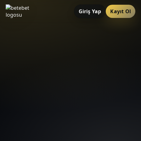
Giriş Yap
Kayıt Ol