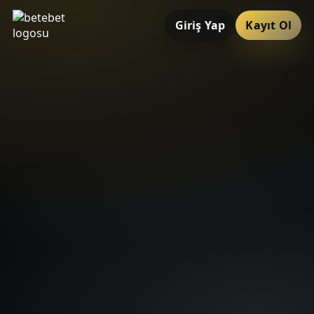
Giriş Yap
Kayıt Ol