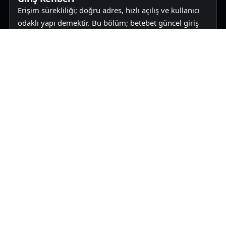
Erişim sürekliliği; doğru adres, hızlı açılış ve kullanıcı
odaklı yapı demektir. Bu bölüm; betebet güncel giriş
adresi için pratik bir rehber sunar, mobil ve
masaüstünde akıcı kullanım için temel ipuçlarını öne
çıkarır.
Hız & Performans
Performans Odaklı Açılış: Hızlı Yükleme,
Net Hiyerarşi
Hızlı indekslenebilir, sade ve düzenli bir sayfa;
kullanıcıların güncel adrese daha çabuk ulaşmasına
yardımcı olur. betebet güncel giriş adresi kapsamında;
görsel düzen, içerik hiyerarşisi ve düşük yük
maliyetiyle performans hissi güçlendirilir.