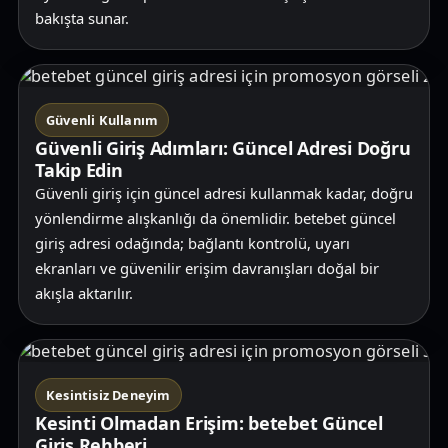
bakışta sunar.
Güvenli Kullanım
Güvenli Giriş Adımları: Güncel Adresi Doğru
Takip Edin
Güvenli giriş için güncel adresi kullanmak kadar, doğru
yönlendirme alışkanlığı da önemlidir. betebet güncel
giriş adresi odağında; bağlantı kontrolü, uyarı
ekranları ve güvenilir erişim davranışları doğal bir
akışla aktarılır.
Kesintisiz Deneyim
Kesinti Olmadan Erişim: betebet Güncel
Giriş Rehberi