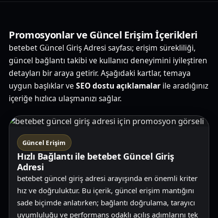
Promosyonlar ve Güncel Erişim İçerikleri
betebet Güncel Giriş Adresi sayfası; erişim sürekliliği,
güncel bağlantı takibi ve kullanıcı deneyimini iyileştiren
detayları bir araya getirir. Aşağıdaki kartlar, temaya
uygun başlıklar ve
SEO dostu açıklamalar
ile aradığınız
içeriğe hızlıca ulaşmanızı sağlar.
Güncel Erişim
Hızlı Bağlantı ile betebet Güncel Giriş
Adresi
betebet güncel giriş adresi arayışında en önemli kriter
hız ve doğruluktur. Bu içerik, güncel erişim mantığını
sade biçimde anlatırken; bağlantı doğrulama, tarayıcı
uyumluluğu ve performans odaklı açılış adımlarını tek