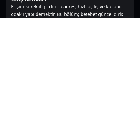
Erişim sürekliliği; doğru adres, hızlı açılış ve kullanıcı
odaklı yapı demektir. Bu bölüm; betebet güncel giriş
adresi için pratik bir rehber sunar, mobil ve
masaüstünde akıcı kullanım için temel ipuçlarını öne
çıkarır.
Hız & Performans
Performans Odaklı Açılış: Hızlı Yükleme,
Net Hiyerarşi
Hızlı indekslenebilir, sade ve düzenli bir sayfa;
kullanıcıların güncel adrese daha çabuk ulaşmasına
yardımcı olur. betebet güncel giriş adresi kapsamında;
görsel düzen, içerik hiyerarşisi ve düşük yük
maliyetiyle performans hissi güçlendirilir.