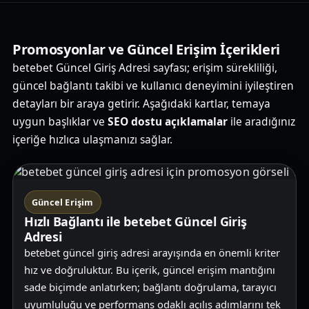
Promosyonlar ve Güncel Erişim İçerikleri
betebet Güncel Giriş Adresi sayfası; erişim sürekliliği,
güncel bağlantı takibi ve kullanıcı deneyimini iyileştiren
detayları bir araya getirir. Aşağıdaki kartlar, temaya
uygun başlıklar ve
SEO dostu açıklamalar
ile aradığınız
içeriğe hızlıca ulaşmanızı sağlar.
Güncel Erişim
Hızlı Bağlantı ile betebet Güncel Giriş
Adresi
betebet güncel giriş adresi arayışında en önemli kriter
hız ve doğruluktur. Bu içerik, güncel erişim mantığını
sade biçimde anlatırken; bağlantı doğrulama, tarayıcı
uyumluluğu ve performans odaklı açılış adımlarını tek