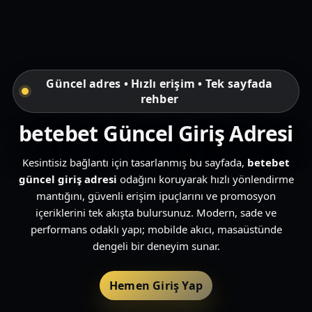
Güncel adres • Hızlı erişim • Tek sayfada
rehber
betebet Güncel Giriş Adresi
Kesintisiz bağlantı için tasarlanmış bu sayfada,
betebet
güncel giriş adresi
odağını koruyarak hızlı yönlendirme
mantığını, güvenli erişim ipuçlarını ve promosyon
içeriklerini tek akışta bulursunuz. Modern, sade ve
performans odaklı yapı; mobilde akıcı, masaüstünde
dengeli bir deneyim sunar.
Hemen Giriş Yap