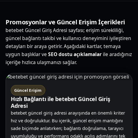
Promosyonlar ve Güncel Erişim İçerikleri
betebet Güncel Giriş Adresi sayfası; erişim sürekliliği,
güncel bağlantı takibi ve kullanıcı deneyimini iyileştiren
detayları bir araya getirir. Aşağıdaki kartlar, temaya
uygun başlıklar ve
SEO dostu açıklamalar
ile aradığınız
içeriğe hızlıca ulaşmanızı sağlar.
Güncel Erişim
Hızlı Bağlantı ile betebet Güncel Giriş
Adresi
betebet güncel giriş adresi arayışında en önemli kriter
hız ve doğruluktur. Bu içerik, güncel erişim mantığını
sade biçimde anlatırken; bağlantı doğrulama, tarayıcı
uyumluluğu ve performans odaklı açılış adımlarını tek