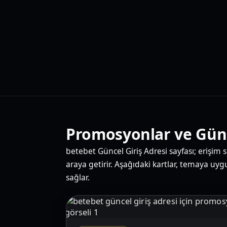
Promosyonlar ve Günce
betebet Güncel Giriş Adresi sayfası; erişim sü
araya getirir. Aşağıdaki kartlar, temaya uyg
sağlar.