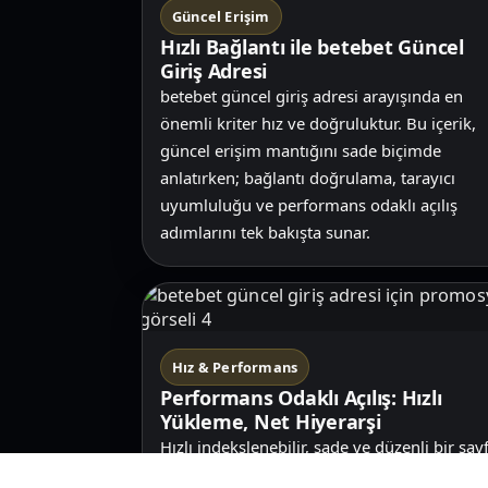
Güncel Erişim
Hızlı Bağlantı ile betebet Güncel
Giriş Adresi
betebet güncel giriş adresi arayışında en
önemli kriter hız ve doğruluktur. Bu içerik,
güncel erişim mantığını sade biçimde
anlatırken; bağlantı doğrulama, tarayıcı
uyumluluğu ve performans odaklı açılış
adımlarını tek bakışta sunar.
Hız & Performans
Performans Odaklı Açılış: Hızlı
Yükleme, Net Hiyerarşi
Hızlı indekslenebilir, sade ve düzenli bir say
kullanıcıların güncel adrese daha çabuk