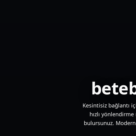
beteb
Kesintisiz bağlantı i
hızlı yönlendirme 
bulursunuz. Modern,