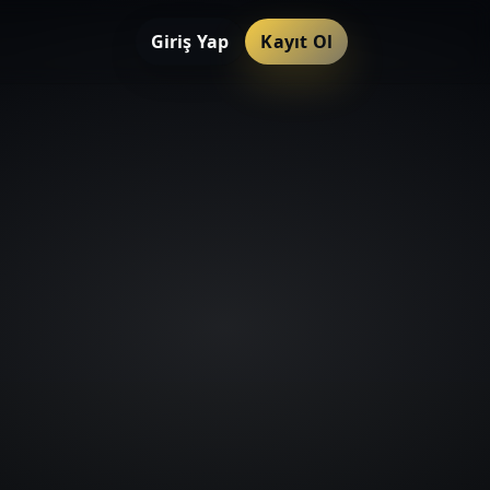
Giriş Yap
Kayıt Ol