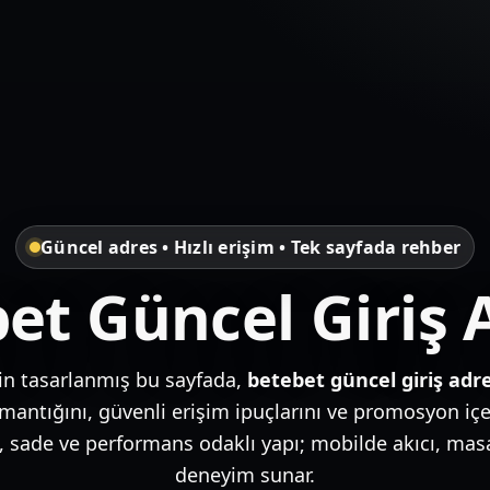
Güncel adres • Hızlı erişim • Tek sayfada rehber
et Güncel Giriş 
çin tasarlanmış bu sayfada,
betebet güncel giriş adre
mantığını, güvenli erişim ipuçlarını ve promosyon içer
 sade ve performans odaklı yapı; mobilde akıcı, mas
deneyim sunar.