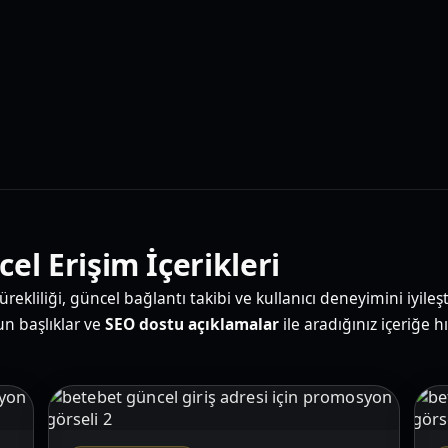
l Erişim İçerikleri
rekliliği, güncel bağlantı takibi ve kullanıcı deneyimini iyileşt
un başlıklar ve
SEO dostu açıklamalar
ile aradığınız içeriğe h