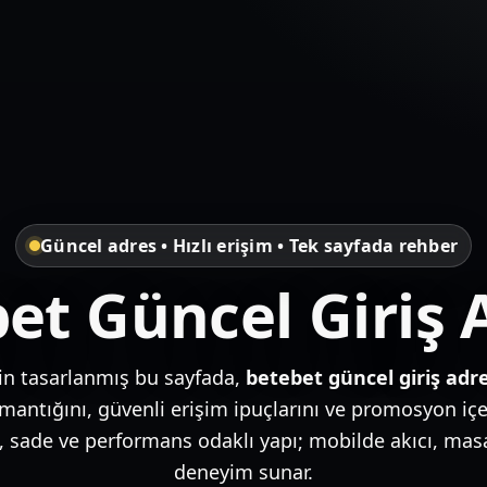
Güncel adres • Hızlı erişim • Tek sayfada rehber
et Güncel Giriş 
çin tasarlanmış bu sayfada,
betebet güncel giriş adre
mantığını, güvenli erişim ipuçlarını ve promosyon içer
 sade ve performans odaklı yapı; mobilde akıcı, mas
deneyim sunar.