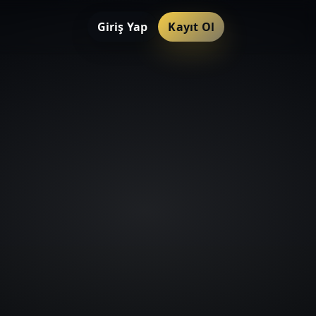
Giriş Yap
Kayıt Ol