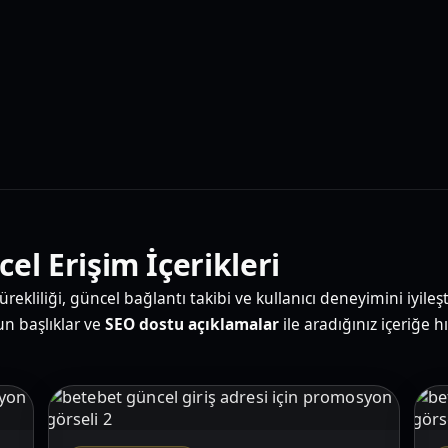
l Erişim İçerikleri
rekliliği, güncel bağlantı takibi ve kullanıcı deneyimini iyileşt
un başlıklar ve
SEO dostu açıklamalar
ile aradığınız içeriğe h