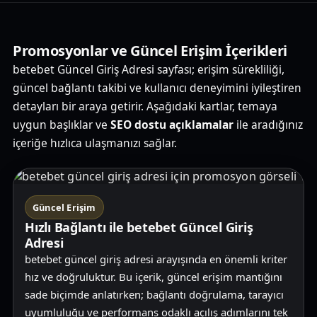
Promosyonlar ve Güncel Erişim İçerikleri
betebet Güncel Giriş Adresi sayfası; erişim sürekliliği,
güncel bağlantı takibi ve kullanıcı deneyimini iyileştiren
detayları bir araya getirir. Aşağıdaki kartlar, temaya
uygun başlıklar ve
SEO dostu açıklamalar
ile aradığınız
içeriğe hızlıca ulaşmanızı sağlar.
Güncel Erişim
Hızlı Bağlantı ile betebet Güncel Giriş
Adresi
betebet güncel giriş adresi arayışında en önemli kriter
hız ve doğruluktur. Bu içerik, güncel erişim mantığını
sade biçimde anlatırken; bağlantı doğrulama, tarayıcı
uyumluluğu ve performans odaklı açılış adımlarını tek