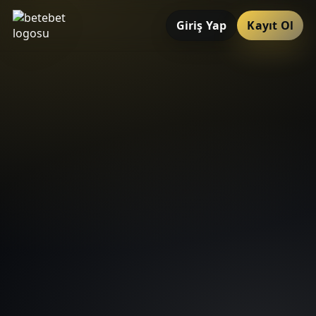
Giriş Yap
Kayıt Ol