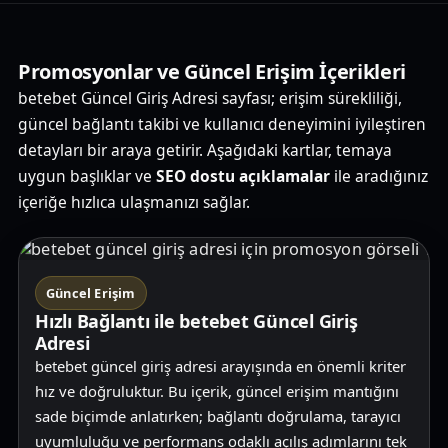
Promosyonlar ve Güncel Erişim İçerikleri
betebet Güncel Giriş Adresi sayfası; erişim sürekliliği,
güncel bağlantı takibi ve kullanıcı deneyimini iyileştiren
detayları bir araya getirir. Aşağıdaki kartlar, temaya
uygun başlıklar ve
SEO dostu açıklamalar
ile aradığınız
içeriğe hızlıca ulaşmanızı sağlar.
Güncel Erişim
Hızlı Bağlantı ile betebet Güncel Giriş
Adresi
betebet güncel giriş adresi arayışında en önemli kriter
hız ve doğruluktur. Bu içerik, güncel erişim mantığını
sade biçimde anlatırken; bağlantı doğrulama, tarayıcı
uyumluluğu ve performans odaklı açılış adımlarını tek