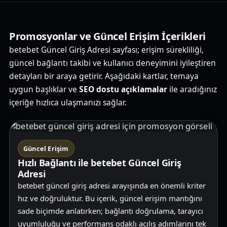
Promosyonlar ve Güncel Erişim İçerikleri
betebet Güncel Giriş Adresi sayfası; erişim sürekliliği,
güncel bağlantı takibi ve kullanıcı deneyimini iyileştiren
detayları bir araya getirir. Aşağıdaki kartlar, temaya
uygun başlıklar ve
SEO dostu açıklamalar
ile aradığınız
içeriğe hızlıca ulaşmanızı sağlar.
Güncel Erişim
Hızlı Bağlantı ile betebet Güncel Giriş
Adresi
betebet güncel giriş adresi arayışında en önemli kriter
hız ve doğruluktur. Bu içerik, güncel erişim mantığını
sade biçimde anlatırken; bağlantı doğrulama, tarayıcı
uyumluluğu ve performans odaklı açılış adımlarını tek