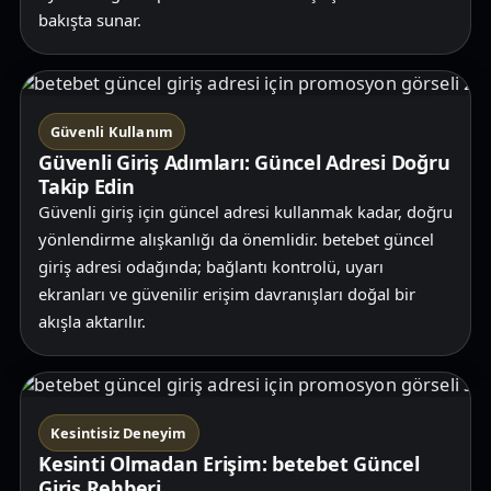
bakışta sunar.
Güvenli Kullanım
Güvenli Giriş Adımları: Güncel Adresi Doğru
Takip Edin
Güvenli giriş için güncel adresi kullanmak kadar, doğru
yönlendirme alışkanlığı da önemlidir. betebet güncel
giriş adresi odağında; bağlantı kontrolü, uyarı
ekranları ve güvenilir erişim davranışları doğal bir
akışla aktarılır.
Kesintisiz Deneyim
Kesinti Olmadan Erişim: betebet Güncel
Giriş Rehberi